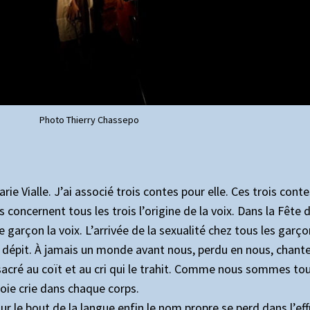
Photo Thierry Chassepo
arie Vialle. J’ai associé trois contes pour elle. Ces trois cont
ls concernent tous les trois l’origine de la voix. Dans la Fête
 garçon la voix. L’arrivée de la sexualité chez tous les garç
e dépit. À jamais un monde avant nous, perdu en nous, chant
sacré au coït et au cri qui le trahit. Comme nous sommes tous
joie crie dans chaque corps.
r le bout de la langue enfin le nom propre se perd dans l’ef