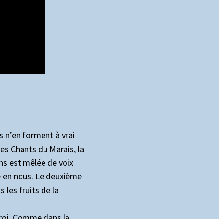
es n’en forment à vrai
 des Chants du Marais, la
ons est mêlée de voix
e en nous. Le deuxième
 les fruits de la
froi. Comme dans la