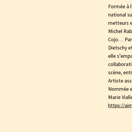
Formée à l
national s
metteurs e
Michel Rab
Cojo… Para
Dietschy et
elle s’emp
collaborat
scène, ent
Artiste ass
Nommée en 
Marie Vial
https://aim