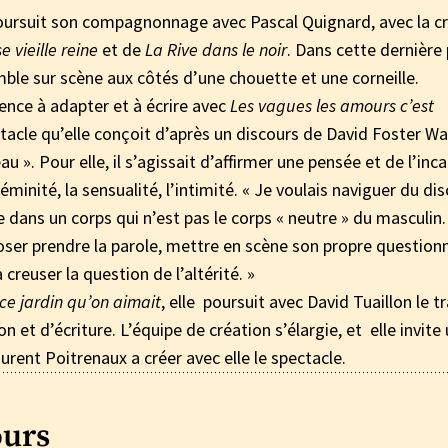
poursuit son compagnonnage avec Pascal Quignard, avec la c
e vieille reine
et de
La Rive dans le noir
. Dans cette dernière 
ble sur scène aux côtés d’une chouette et une corneille.
nce à adapter et à écrire avec
Les vagues les amours c’est
acle qu’elle conçoit d’après un discours de David Foster Wa
eau ». Pour elle, il s’agissait d’affirmer une pensée et de l’inc
féminité, la sensualité, l’intimité. « Je voulais naviguer du di
e dans un corps qui n’est pas le corps « neutre » du masculin.
 oser prendre la parole, mettre en scène son propre questio
 creuser la question de l’altérité. »
ce jardin qu’on aimait
, elle poursuit avec David Tuaillon le tr
n et d’écriture. L’équipe de création s’élargie, et elle invite
urent Poitrenaux a créer avec elle le spectacle.
ours