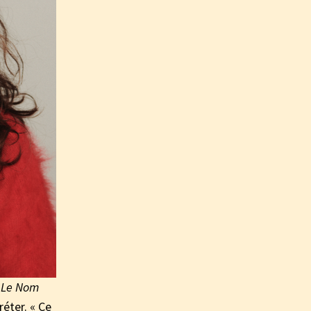
u
Le Nom
réter. « Ce