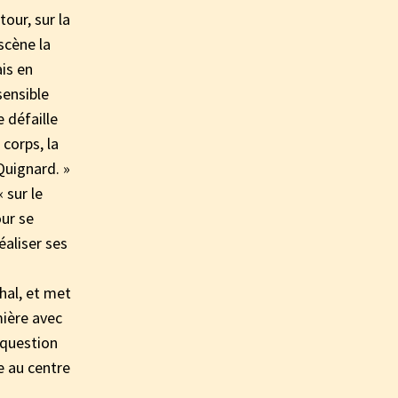
our, sur la
scène la
ais en
sensible
 défaille
 corps, la
Quignard. »
 sur le
ur se
éaliser ses
hal, et met
mière avec
 question
e au centre