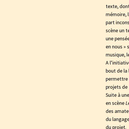
texte, dont
mémoire, l
part incons
scène un te
une pensée
en nous » s
musique, le
A l’initiat
bout de la 
permettre d
projets d
Suite à un
en scène
L
des amateu
du langage 
du projet.