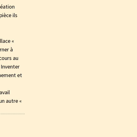
réation
pièce ils
llace «
arner à
scours au
 Inventer
nnement et
avail
 un autre «