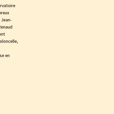
rvatoire
breux
 Jean-
 Renaud
ent
oloncelle,
use en