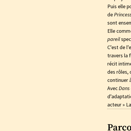
Puis elle 
de
Princess
sont ensem
Elle comme
pareil
spect
C’est de l’
travers la 
récit intim
des rôles,
continuer à
Avec
Dans 
d’adaptatio
acteur » La
Parc