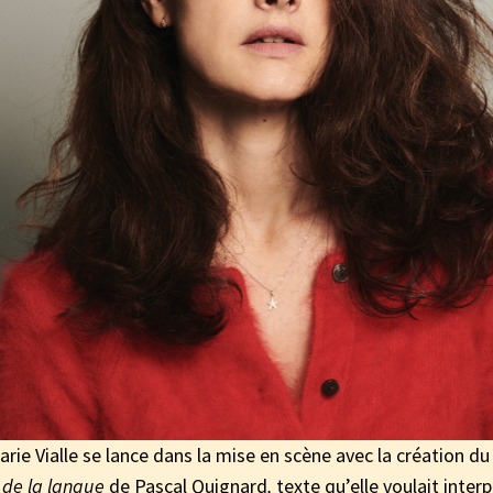
rie Vialle se lance dans la mise en scène avec la création d
 de la langue
de Pascal Quignard
,
texte qu’elle voulait interp