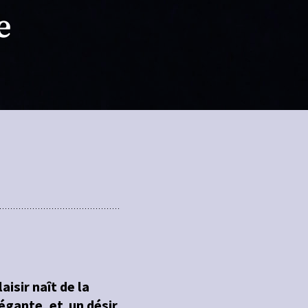
e
aisir naît de la
légante, et un désir