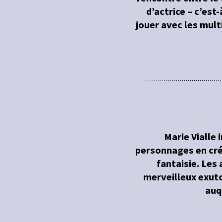
d’actrice – c’est
jouer avec les mult
Marie Vialle 
personnages en créa
fantaisie. Les
merveilleux exutoi
auq