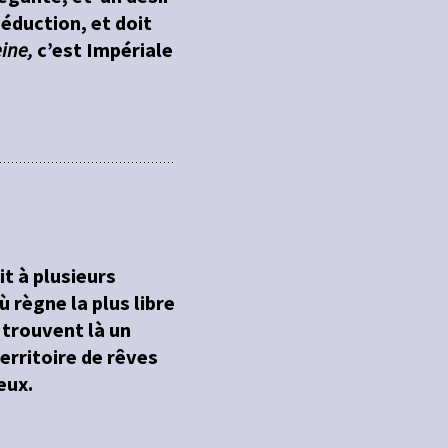
séduction, et doit
eine,
c’est Impériale
it à plusieurs
 règne la plus libre
 trouvent là un
territoire de rêves
eux.